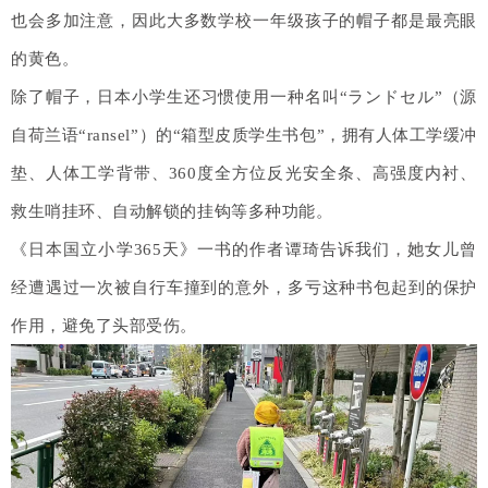
也会多加注意，因此大多数学校一年级孩子的帽子都是最亮眼
的黄色。
除了帽子，日本小学生还习惯使用一种名叫“ランドセル”（源
自荷兰语“ransel”）的“箱型皮质学生书包”，拥有人体工学缓冲
垫、人体工学背带、360度全方位反光安全条、高强度内衬、
救生哨挂环、自动解锁的挂钩等多种功能。
《日本国立小学365天》一书的作者谭琦告诉我们，她女儿曾
经遭遇过一次被自行车撞到的意外，多亏这种书包起到的保护
作用，避免了头部受伤。