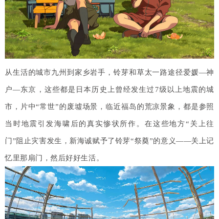
从生活的城市九州到家乡岩手，铃芽和草太一路途径爱媛—神
户—东京，这些都是日本历史上曾经发生过7级以上地震的城
市，片中“常世”的废墟场景，临近福岛的荒凉景象，都是参照
当时地震引发海啸后的真实惨状所作。在这些地方“关上往
门”阻止灾害发生，新海诚赋予了铃芽“祭奠”的意义——关上记
忆里那扇门，然后好好生活。