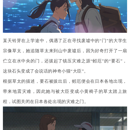
某天铃芽在上学途中，偶遇了正在寻找废墟中的“门”的大学生
宗像草太，她追随草太来到山中废墟后，因为好奇打开了一扇
伫立在水中央的门，还拔起了镇压灾难之源“蚓厄”的“要石”，
这块石头变成了会说话的神奇小猫“大臣”。
根据草太的描述，要石被拔出后，蚓厄便会在日本各地出现，
带来地震灾难，因此她与被大臣变成小黄椅子的草太踏上旅
程，试图关闭在日本各处出现的灾难之门。