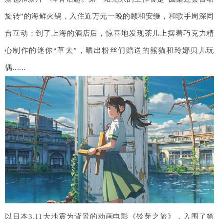
旋转”的海鲜火锅，入住近万元一晚的颐和安缦，和歌手周深同
台互动；到了上海的酒店后，惊喜地发现茶几上摆着巧克力精
心制作的迷你“草太”，晒出粉丝们赠送的熊猫和玲娜贝儿玩
偶......
以日本3.11大地震为背景的动画电影《铃芽之旅》，入围了第