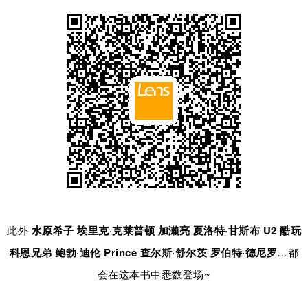
此外
水原希子 埃里克·克莱普顿 加濑亮 夏洛特·甘斯布 U2 酷玩
科恩兄弟
鲍勃·迪伦 Prince 查尔斯·舒尔茨 罗伯特·德尼罗
…都
会在这本书中悉数登场~