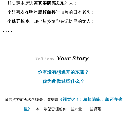
一群决定永远逃离
真实情感关系
的人；
一个只喜欢在明星
脱掉面具
时拍照的日本老头；
一个
逃开故乡
、却把故乡烙印在记忆里的女人；
……
你有没有想逃开的东西？
你为此做过些什么？
《视觉014：总想逃跑，却还在这
留言点赞前五名的读者，将获赠
里》
一本，希望它能给你一些力量，一些慰藉~