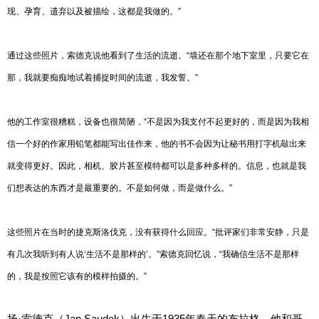
现、孕育、遗弃以及被描绘，这都是我做的。”
通过这些照片，索德克说他看到了生活的流逝。“墙还在那个地下室里，只要它在
那，我就要痴痴地试着捕捉时间的流逝，我发誓。”
他的工作室很糟糕，设备也很简陋，“不是因为我支付不起更好的，而是因为我相
信一个好的作家用铅笔都能写出佳作来，他的书不会因为让秘书用打字机敲出来
就变得更好。因此，相机、胶片甚至模特都可以是多种多样的。信息，也就是我
们想表达的东西才是最重要的。不是如何做，而是做什么。”
这些照片在当时的捷克斯洛伐克，没有获得什么回应。“批评家们非常安静，只是
有几次我听到有人说‘生活不是那样的’。”索德克回忆说，“我确信生活不是那样
的，我是按照它该有的模样拍摄的。”
扬·索德克（Jan Saudek）出生于1935年春天的布拉格。他和哥