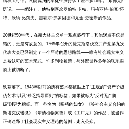
糟糕又可怕。只能说我的学徒生涯持续了差不多15年。”索德克回
忆说。——编注）。他特别喜欢罗伯特·卡帕、玛格丽特·伯克·怀
特、沃纳·比朔夫、吉赛尔·弗罗因德和尤金·史密斯的作品。
20世纪50年代，在斯大林主义单一观点盛行下，其他观点不仅是
错的，更是有敌意的。1949年召开的捷克斯洛伐克共产党第九次
代表大会已经制定了一个严苛的思想路线——唯有社会现实主义
是被认可的艺术形式。许多刊物被禁，与外部世界多年的联系实
质上被切断了。
铁幕落下。1948年以前的所有艺术都被贴上了“主观的”“资产阶级
伪艺术”以及“缺乏指导原则”的标签，如果被标为“反对无产阶
级”则更为糟糕。而一些名为《喂猪的妇女》《签社会主义合约的
斯塔克汉诺微》《犁清植物篱笆》或《工厂见》的作品，被当作
正确诠释了社会现实主义理论的范例，走入公众。