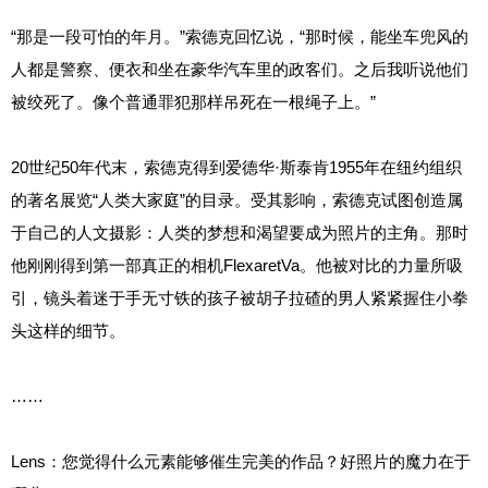
“那是一段可怕的年月。”索德克回忆说，“那时候，能坐车兜风的
人都是警察、便衣和坐在豪华汽车里的政客们。之后我听说他们
被绞死了。像个普通罪犯那样吊死在一根绳子上。”
20世纪50年代末，索德克得到爱德华·斯泰肯1955年在纽约组织
的著名展览“人类大家庭”的目录。受其影响，索德克试图创造属
于自己的人文摄影：人类的梦想和渴望要成为照片的主角。那时
他刚刚得到第一部真正的相机FlexaretVa。他被对比的力量所吸
引，镜头着迷于手无寸铁的孩子被胡子拉碴的男人紧紧握住小拳
头这样的细节。
……
Lens：您觉得什么元素能够催生完美的作品？好照片的魔力在于