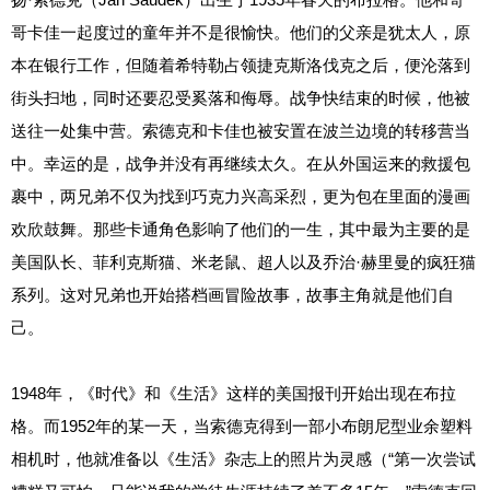
哥卡佳一起度过的童年并不是很愉快。他们的父亲是犹太人，原
本在银行工作，但随着希特勒占领捷克斯洛伐克之后，便沦落到
街头扫地，同时还要忍受奚落和侮辱。战争快结束的时候，他被
送往一处集中营。索德克和卡佳也被安置在波兰边境的转移营当
中。幸运的是，战争并没有再继续太久。在从外国运来的救援包
裹中，两兄弟不仅为找到巧克力兴高采烈，更为包在里面的漫画
欢欣鼓舞。那些卡通角色影响了他们的一生，其中最为主要的是
美国队长、菲利克斯猫、米老鼠、超人以及乔治·赫里曼的疯狂猫
系列。这对兄弟也开始搭档画冒险故事，故事主角就是他们自
己。
1948年，《时代》和《生活》这样的美国报刊开始出现在布拉
格。而1952年的某一天，当索德克得到一部小布朗尼型业余塑料
相机时，他就准备以《生活》杂志上的照片为灵感（“第一次尝试