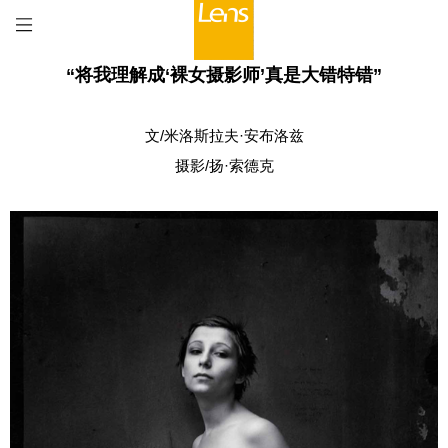
“将我理解成‘裸女摄影师’真是大错特错”
文/米洛斯拉夫·安布洛兹
摄影/扬·索德克