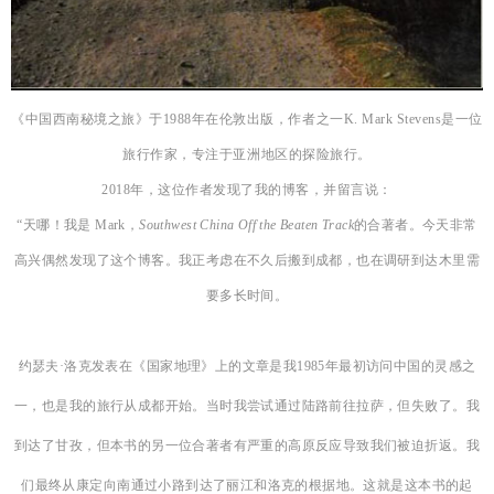
《中国西南秘境之旅》于1988年在伦敦出版，作者之一
K. Mark
Stevens是一位
旅行作家，专注于亚洲地区的探险旅行。
2018年，这位作者
发现了我的博客，并留言说：
“
天哪！我是 Mark，
Southwest China Off the Beaten Track
的合著者。今天非常
高兴偶然发现了这个博客。我正考虑在不久后搬到成都，也在调研到达木里需
要多长时间。
约瑟夫·洛克发表在《国家地理》上的文章是我1985年最初访问中国的灵感之
一，也是我的旅行从成都开始。当时我尝试通过陆路前往拉萨，但失败了。我
到达了甘孜，但本书的另一位合著者有严重的高原反应导致我们被迫折返。我
们最终从康定向南通过小路到达了丽江和洛克的根据地。这就是这本书的起