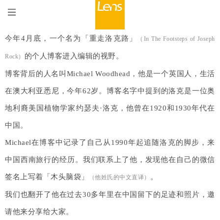
今年4月底，一个名为
「重走洛克路」
（In The Footsteps of Joseph
的个人博客进入编辑的视野。
Rock）
博客背后的人名叫Michael Woodhead，他是一个英国人，生活
在澳大利亚悉尼，今
年62岁。
博客名字中提到的
洛克是一位奥
地利裔美国植物学家
约瑟夫·洛
克
，他曾在1920和1930年代在
中国
。
Michael在博客中记录了自己从1990年起追随洛克的脚步，来
中国西南旅行的经历。我们联系上了他，发现他在自己的微信
签名上写着「木头脑袋」
。
（他姓氏的中文直译）
我们也翻开了他在过去30多年里在中国留下的足迹和照片，邀
请他来分享给大家。