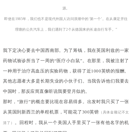
源。
即使在1985年，我们也不是现代外国人访问浪潮中的‘第一个’。在从康定开往
理塘的公共汽车上，我们遇到了2个从德国来的长途自行车手。
”
我下定决心要去中国西南部。为了筹钱，我在英国利兹的一家
药物试验诊所当了一周的“医疗小白鼠”。
在那里，我被注射了
一种用于治疗高血压的实验药物，获得了近1000英镑的报酬。
其
他志愿者大多是长期失业的小伙子们。当我告诉他们我要去
中国时，那反应简直像听说我要登月似的。
那时，“旅行”的概念要比现在容易得多。出发时我只买了一张
从英国到新西兰的单程机票，可能花了300英镑
（具体金额记不太
。回程时，我从一个美国人手里买了一张有他名字的机
清了）