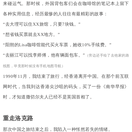
来碰运气。那时候，外国背包客们会在咖啡馆的笔记本上留下
各种实用信息，经历最惨的人往往有最精彩的故事：
“去大理可以住XX旅馆，只要7块钱。”
“想省钱买票就去XX地方。”
“阳朔的Lisa咖啡馆能代买火车票，她收10%手续费。”
“去丽江可以找李师傅，他有辆面包车。”
（旁边还手绘了去他家的路
线图，毕竟那时候没有手机地图导航）
1990年11月，我结束了旅行，经香港离开中国。在那个前互联
网时代，当我到达香港尖沙咀的码头，买了一份《南华早报》
时，才知道撒切尔夫人已经不是英国首相了。
重走洛克路
那次中国之旅结束之后，我陷入一种怅然若失的情绪。