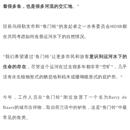
着很多鱼，也是很多河流的交汇地
。”
目前乌得勒支市和“鱼门铃”的发起者之一水务委员会HDSR都
在共同考虑如何改善运河水下的自然情况。
“我们希望通过‘鱼门铃’让更多市民和游客
意识到运河水下的
生命的存在
，尽管
这个运河在过去很多年都非常“空旷”，几乎
没有水生植物形式的栖息地和枯木或珊瑚礁形式的庇护所。“
今年，工作人员在“鱼门铃”附近放置了一个名为
Barry de
Baars的
城市吉祥物，取自荷兰语中的鲈鱼，这是“鱼门铃”中
最
常见的鱼类
。