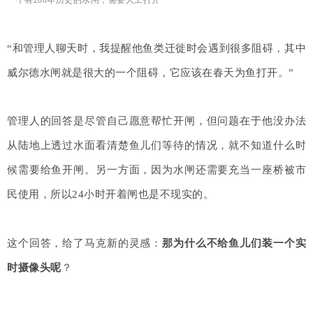
一个有200年历史的水闸，需要人工打开
“和
管理人聊天时，我提醒他
鱼类迁徙时会遇到很多阻碍，其中
威尔德水闸
就是很大的一个阻碍，它应该在春天为鱼打开。”
管理人的回答是尽管自己愿意帮忙开闸，但问题在于他没办法
从陆地上透过水面看清楚鱼儿们等待的情况，就不知道什么时
候需要给鱼开闸。另一方面，因为水闸还需要充当一座桥被市
民使用，所以24小时开着闸也是不现实的。
这个回答，给了马克新的灵感：
那为什么不给鱼儿们装一个实
时摄像头呢
？