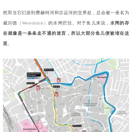
然而当它们游到
费赫特河和古运河的交界处，总会被一座名为
威尔德
（Weerdsluis）
的水闸拦住。
对于鱼儿来说，
水闸的存
在就像是一条条走不通的迷宫，所以
大部分鱼儿便被堵在这
里
。