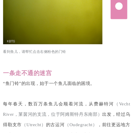
看到鱼儿，请帮忙点击右侧粉色的门铃
一条走不通的迷宫
“鱼门铃”的出现，始于一个鱼儿面临的困境。
每年春天，数百万条鱼儿会
顺着河流，从费赫特河
（Vecht
River，莱茵河的支流，位于阿姆斯特丹东南部）
出发，
经过乌
得勒支市
（Utrecht）
的古运河
（Oudegracht）
，前往更远地方