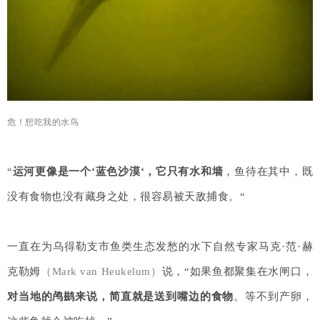
危！想吃我的水鸟
“
运河更像是一个‘蓝色沙漠‘，它只有水和墙
，鱼待在其中，既
没有食物也没有藏身之处，很容易被天敌捕食。“
一直在为乌得勒支市鱼类生态发愁的
水下自然专家马克·范·赫
克勒姆
（Mark van Heukelum）
说，“如果鱼都聚集在水闸口，
对当地的鸬鹚来说，简直就是送到嘴边的食物
。等不到产卵，