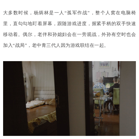
大多数时候，杨炳林是一人“孤军作战”，整个人窝在电脑椅
里，直勾勾地盯着屏幕，跟随游戏进度，握紧手柄的双手快速
移动着。偶尔，老伴和孙媳妇会在一旁观战，外孙有空时也会
加入“战局”，老中青三代人因为游戏联结在一起。