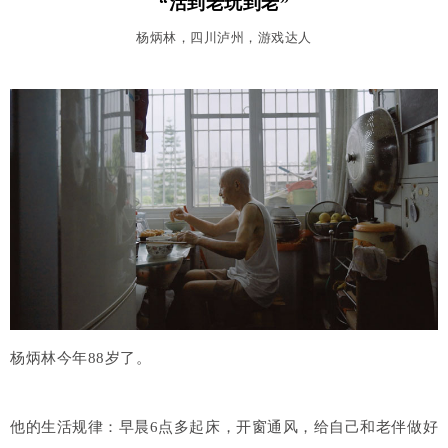
“活到老玩到老”
杨炳林，四川泸州，游戏达人
杨炳林今年88岁了。
他
的生活
规律：
早晨6点多起床，开窗通风，给自己和老伴做好