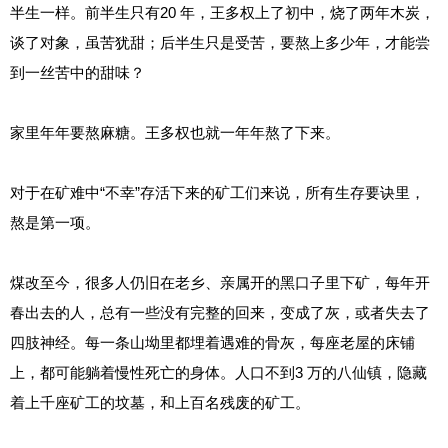
半生一样。前半生只有20 年，王多权上了初中，烧了两年木炭，
谈了对象，虽苦犹甜；后半生只是受苦，要熬上多少年，才能尝
到一丝苦中的甜味？
家里年年要熬麻糖。王多权也就一年年熬了下来。
对于在矿难中“不幸”存活下来的矿工们来说，所有生存要诀里，
熬是第一项。
煤改至今，很多人仍旧在老乡、亲属开的黑口子里下矿，每年开
春出去的人，总有一些没有完整的回来，变成了灰，或者失去了
四肢神经。每一条山坳里都埋着遇难的骨灰，每座老屋的床铺
上，都可能躺着慢性死亡的身体。人口不到3 万的八仙镇，隐藏
着上千座矿工的坟墓，和上百名残废的矿工。