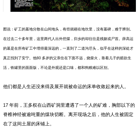
图说：矿工的墓地分散在山间地头，有些就砌在地坎里，没有墓碑，难于辨别。
在过去二十多年里，这里两代人出外挖煤，归乡的却往往是残躯或尸首。薛高运
的墓是在所有矿工中埋得最深远的，一直到了二道沟尽头，似乎在这样的深处才
真正找到了安宁。他80 多岁的父亲住在下面不远，烧柴火，靠着儿子的赔款生
活，铁罐里的面面饭，不论是外观还是口味，都和狗粮难以区别。
他们都是人生还没来得及展开就被命运的床单收敛起来的人。
17 年前，王多权在山西矿洞里遭遇了一个人的矿难，胸部以下的
脊椎神经被逾吨重的煤块切断。离开现场之后，他的人生被固定
在了这间土屋的床铺上。