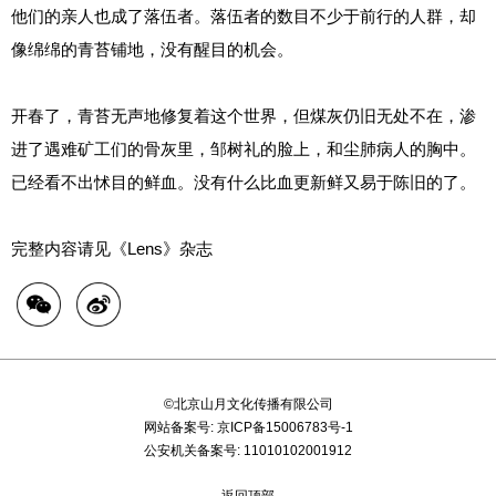
他们的亲人也成了落伍者。落伍者的数目不少于前行的人群，却
像绵绵的青苔铺地，没有醒目的机会。
开春了，青苔无声地修复着这个世界，但煤灰仍旧无处不在，渗
进了遇难矿工们的骨灰里，邹树礼的脸上，和尘肺病人的胸中。
已经看不出怵目的鲜血。没有什么比血更新鲜又易于陈旧的了。
完整内容请见《Lens》杂志
©北京山月文化传播有限公司
网站备案号:
京ICP备15006783号-1
公安机关备案号:
11010102001912
返回顶部