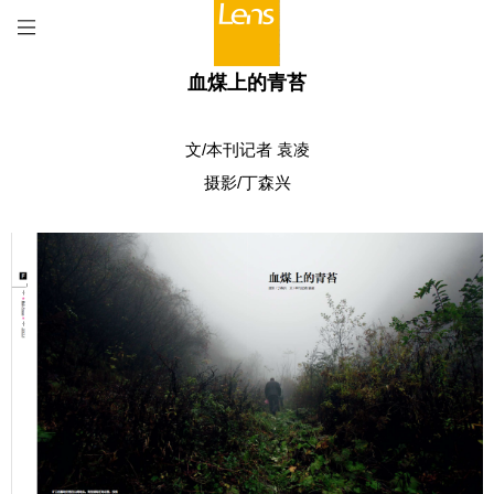
血煤上的青苔
文/本刊记者 袁凌
摄影/丁森兴