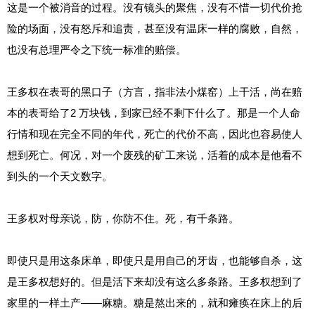
这是一个被消音的过程。没有镜头的聚焦，没有不惜一切代价抢
险的场面，没有怒斥和追责，甚至没有温床一样的腐败，自然，
也没有总理严令之下统一标准的赔偿。
王多权在表哥的黑口子（方言，指非法小煤窑）上干活，尚在赔
本的表哥给了2 万块钱，到家已经不剩下什么了。那是一个人命
行情和现在完全不同的年代，死亡的代价不高，因此也容易使人
想到死亡。何况，对一个废残的矿工来说，活着的成本是他看不
到头的一个天文数字。
王多权对母亲说，防，你防不住。死，有千条路。
即使只是用这条床单，即使只是用自己的牙齿，也能够自杀，这
是王多权想好的。但是活下来却没有这么多条路。王多权想到了
家里的一样土产——麻糖。糖是熬出来的，就和瘫痪在床上的后